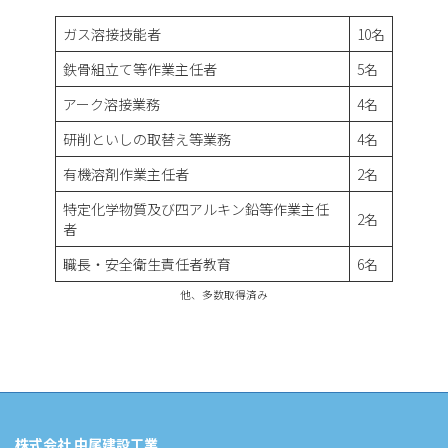
ガス溶接技能者
10名
鉄骨組立て等作業主任者
5名
アーク溶接業務
4名
研削といしの取替え等業務
4名
有機溶剤作業主任者
2名
特定化学物質及び四アルキン鉛等作業主任
2名
者
職長・安全衛生責任者教育
6名
他、多数取得済み
株式会社 中尾建設工業