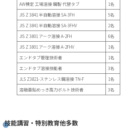
AW検定 工場溶接 鋼製 代替タブ
1名
JIS Z 3841 半自動溶接 SA-3FH
5名
JIS Z 3841 半自動溶接 SA-3FHV
2名
JIS Z 3801 アーク溶接 A-2FH
6名
JIS Z 3801 アーク溶接 A-2FHV
1名
エンドタブ管理技術者
1名
エンドタブ溶接技能者
3名
JLS Z3821-ステンレス鋼溶接 TN-F
1名
溶融亜鉛めっき高力ボルト技術者
3名
技能講習・特別教育他多数