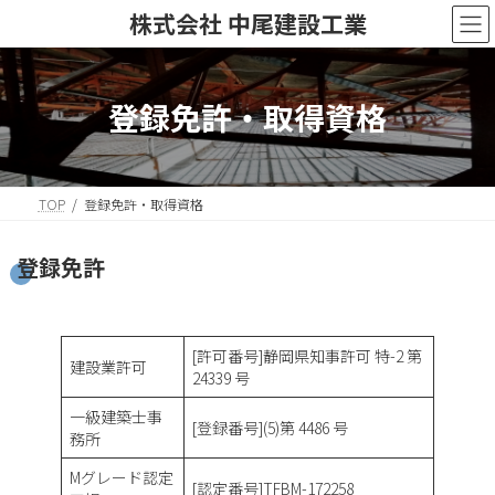
コ
ナ
株式会社 中尾建設工業
ン
ビ
テ
ゲ
ン
ー
ツ
シ
登録免許・取得資格
へ
ョ
ス
ン
キ
に
ッ
移
TOP
登録免許・取得資格
プ
動
登録免許
[許可番号]静岡県知事許可 特-2 第
建設業許可
24339 号
一級建築士事
[登録番号](5)第 4486 号
務所
Mグレード認定
[認定番号]TFBM-172258